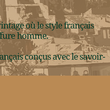
tage où le style français
iffure homme.
nçais conçus avec le savoir-