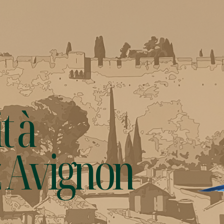
t à
z Avignon